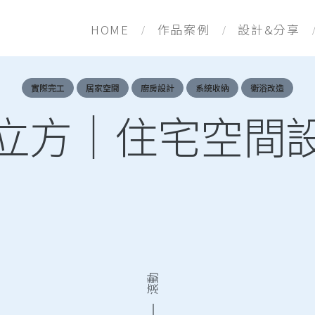
HOME
作品案例
設計&分享
實際完工
居家空間
廚房設計
系統收納
衛浴改造
立方｜住宅空間
滾動