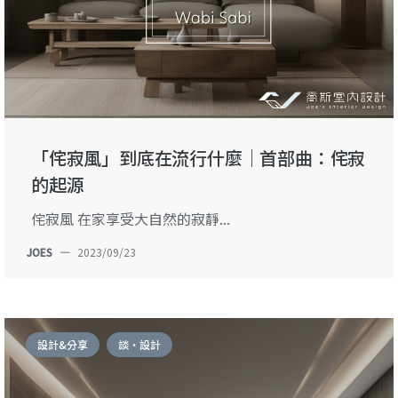
「侘寂風」到底在流行什麼｜首部曲：侘寂
的起源
侘寂風 在家享受大自然的寂靜...
JOES
—
2023/09/23
設計&分享
談・設計