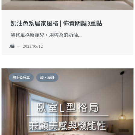
奶油色系居家風格 | 佈置關鍵3重點
裝修風格新寵兒，用輕柔的奶油...
J編
—
2023/05/12
設計&分享
談・設計