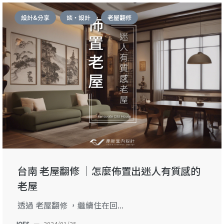
設計&分享
談・設計
老屋翻修
台南 老屋翻修 ｜怎麼佈置出迷人有質感的
老屋
透過 老屋翻修 ，繼續住在回...
JOES
—
2024/01/25