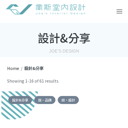
Skip
to
content
設計&分享
JOE'S DESIGN
Home
/
設計&分享
Showing 1-16 of 61 results
設計&分享
說・品牌
談・設計