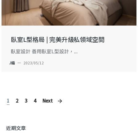
臥室L型格局 | 完美升級私領域空間
臥室設計 善用臥室L型設計，...
J編
—
2023/05/12
1
2
3
4
Next
近期文章