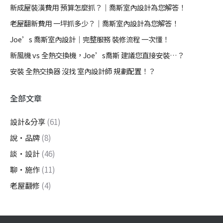
新成屋裝潢費用 預算怎麼抓？｜喬斯室內設計為您解答！
老屋翻新費用 一坪抓多少？｜喬斯室內設計為您解答！
Joe’s 喬斯室內設計｜完整服務 裝修流程 一次懂！
新風機 vs 全熱交換機，Joe’s喬斯 建議您直接安裝…？
安裝 全熱交換器 沒找 室內設計師 規劃配置！？
全部文章
設計&分享
(61)
說・品牌
(8)
談・設計
(46)
聊・施作
(11)
老屋翻修
(4)