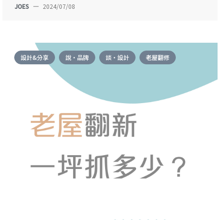
JOES
—
2024/07/08
設計&分享
說・品牌
談・設計
老屋翻修