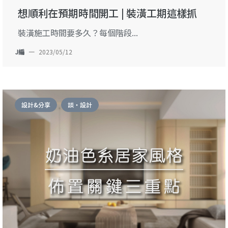
想順利在預期時間開工 | 裝潢工期這樣抓
裝潢施工時間要多久？每個階段...
J編
—
2023/05/12
設計&分享
談・設計