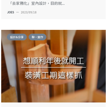
「去家務化」室內設計，目的就...
JOES
—
2023/09/18
設計&分享
聊・施作