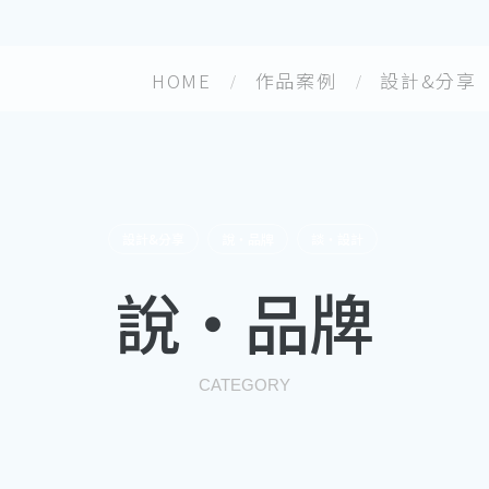
HOME
作品案例
設計&分享
設計&分享
說・品牌
談・設計
說・品牌
CATEGORY