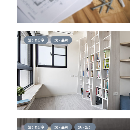
設計&分享
說・品牌
設計&分享
說・品牌
談・設計