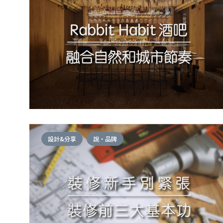
設計&分享
說・品牌