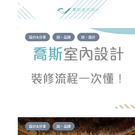
設計&分享
說・品牌
談・設計
設計&分享
說・品牌