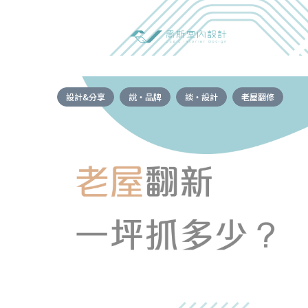
設計&分享
說・品牌
談・設計
老屋翻修