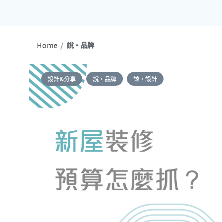
Home
/
說・品牌
設計&分享
說・品牌
談・設計