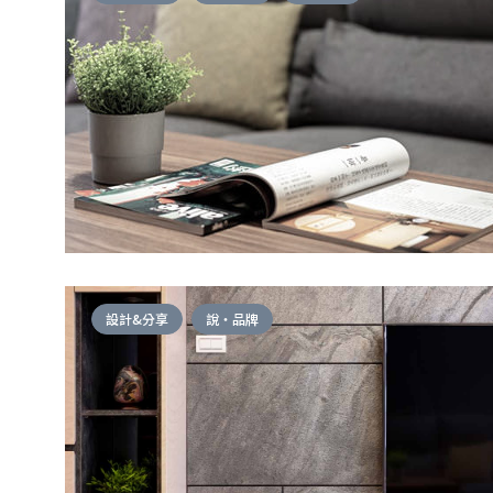
設計&分享
說・品牌