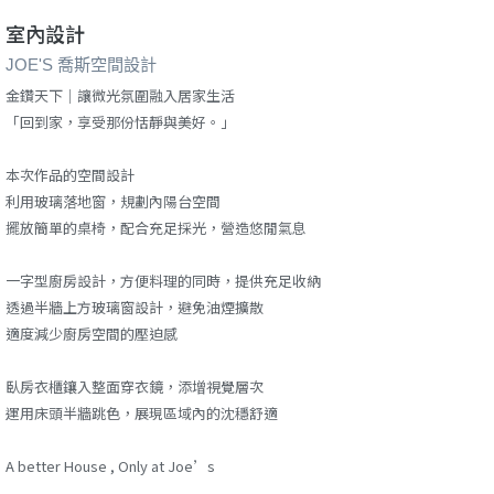
室內設計
JOE'S 喬斯空間設計
金鑽天下｜讓微光氛圍融入居家生活
「回到家，享受那份恬靜與美好。」
本次作品的空間設計
利用玻璃落地窗，規劃內陽台空間
擺放簡單的桌椅，配合充足採光，營造悠閒氣息
一字型廚房設計，方便料理的同時，提供充足收納
透過半牆上方玻璃窗設計，避免油煙擴散
適度減少廚房空間的壓迫感
臥房衣櫃鑲入整面穿衣鏡，添增視覺層次
運用床頭半牆跳色，展現區域內的沈穩舒適
A better House , Only at Joe’s