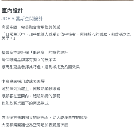
室內設計
JOE'S 喬斯空間設計
商業空間｜完美融合實用性與美感
「日常生活中，那些能讓人感受到值得擁有、縈繞於心的體驗，都能稱之為
美學。」
整體商空設計採「低彩度」的簡約設計
每個眼鏡品牌都有獨立的展示區
讓商品更能發揮其特色，達到襯托及凸顯效果
中島桌面採用玻璃表面屜
可於陳列抽屜上，擺放熱銷款眼鏡
讓顧客在空間內，體驗熱情的服務
也能欣賞桌面下的商品款式
店面後方規劃獨立的驗光區，給人乾淨自在的感受
大面積鏡面牆也為空間增加視覺層次感