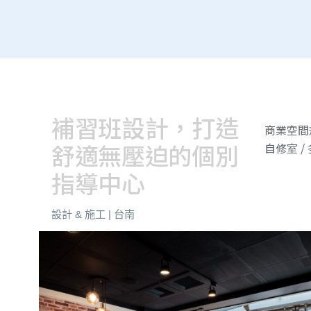
補習班設計，打造
商業空間
舒適無壓迫的個別
自修室 / 
指導中心
設計 & 施工 | 台南