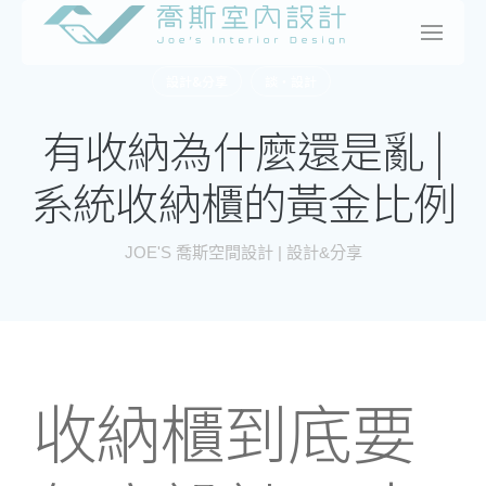
Skip
to
content
設計&分享
談・設計
有收納為什麼還是亂 |
系統收納櫃的黃金比例
JOE'S 喬斯空間設計 | 設計&分享
收納櫃到底要