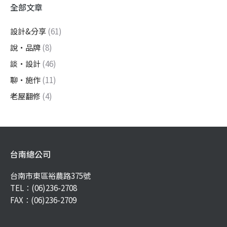
全部文章
設計&分享
(61)
說・品牌
(8)
談・設計
(46)
聊・施作
(11)
老屋翻修
(4)
台南總公司
台南市東區裕農路375號
TEL：
(06)236-2708
FAX：(06)236-2709