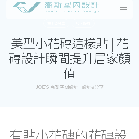
Skip
to
content
設計&分享
談・設計
美型小花磚這樣貼 | 花
磚設計瞬間提升居家顏
值
JOE'S 喬斯空間設計 | 設計&分享
有貼小花磚的花磚設