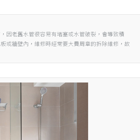
查，因老舊水管很容易有堵塞或水管破裂，會導致積
花板或牆壁內，維修時經常要大費周章的拆除維修，故