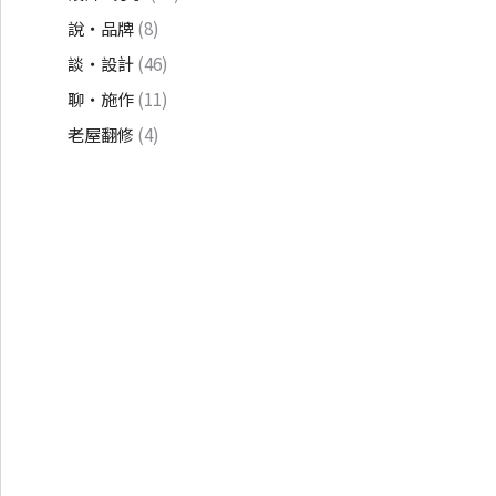
說・品牌
(8)
談・設計
(46)
聊・施作
(11)
老屋翻修
(4)