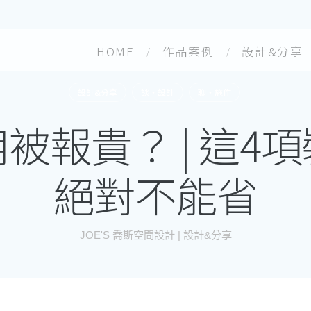
HOME
作品案例
設計&分享
設計&分享
談・設計
聊・施作
被報貴？ | 這4
絕對不能省
JOE'S 喬斯空間設計 | 設計&分享