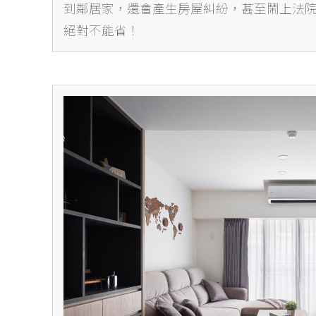
到鄰居家，還會產生房屋糾紛，甚至鬧上法
絕對不能省！