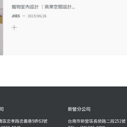
寵物室內設計 ｜商業空間設計...
JOES
—
2019/06/26
司
新營分公司
橋區忠孝路忠義巷9弄63號
台南市新營區長榮路二段251號