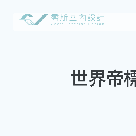
Skip
to
content
世界帝