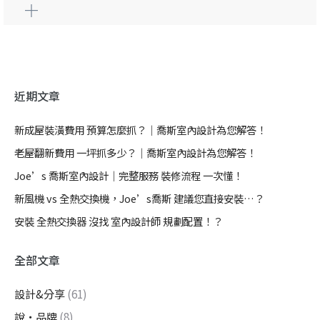
近期文章
新成屋裝潢費用 預算怎麼抓？｜喬斯室內設計為您解答！
老屋翻新費用 一坪抓多少？｜喬斯室內設計為您解答！
Joe’s 喬斯室內設計｜完整服務 裝修流程 一次懂！
新風機 vs 全熱交換機，Joe’s喬斯 建議您直接安裝…？
安裝 全熱交換器 沒找 室內設計師 規劃配置！？
全部文章
設計&分享
(61)
說・品牌
(8)