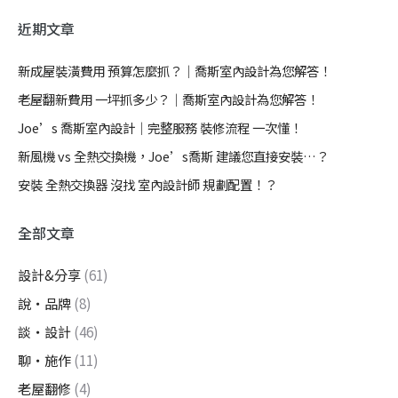
近期文章
新成屋裝潢費用 預算怎麼抓？｜喬斯室內設計為您解答！
老屋翻新費用 一坪抓多少？｜喬斯室內設計為您解答！
Joe’s 喬斯室內設計｜完整服務 裝修流程 一次懂！
新風機 vs 全熱交換機，Joe’s喬斯 建議您直接安裝…？
安裝 全熱交換器 沒找 室內設計師 規劃配置！？
全部文章
設計&分享
(61)
說・品牌
(8)
談・設計
(46)
聊・施作
(11)
老屋翻修
(4)