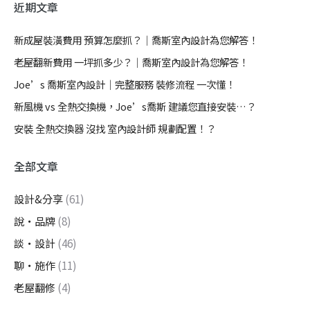
近期文章
新成屋裝潢費用 預算怎麼抓？｜喬斯室內設計為您解答！
老屋翻新費用 一坪抓多少？｜喬斯室內設計為您解答！
Joe’s 喬斯室內設計｜完整服務 裝修流程 一次懂！
新風機 vs 全熱交換機，Joe’s喬斯 建議您直接安裝…？
安裝 全熱交換器 沒找 室內設計師 規劃配置！？
全部文章
設計&分享
(61)
說・品牌
(8)
談・設計
(46)
聊・施作
(11)
老屋翻修
(4)