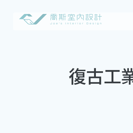
Skip
to
content
復古工