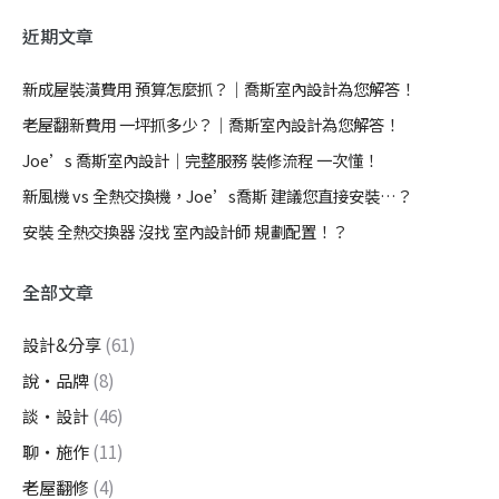
近期文章
新成屋裝潢費用 預算怎麼抓？｜喬斯室內設計為您解答！
老屋翻新費用 一坪抓多少？｜喬斯室內設計為您解答！
Joe’s 喬斯室內設計｜完整服務 裝修流程 一次懂！
新風機 vs 全熱交換機，Joe’s喬斯 建議您直接安裝…？
安裝 全熱交換器 沒找 室內設計師 規劃配置！？
全部文章
設計&分享
(61)
說・品牌
(8)
談・設計
(46)
聊・施作
(11)
老屋翻修
(4)