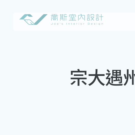
Skip
to
content
宗大遇