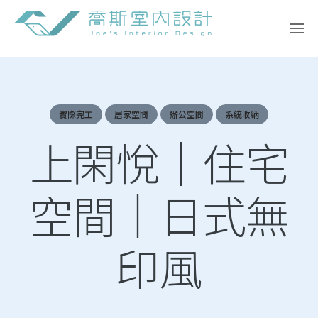
Skip
to
content
實際完工
居家空間
辦公空間
系統收納
上閑悅｜住宅
空間｜日式無
印風