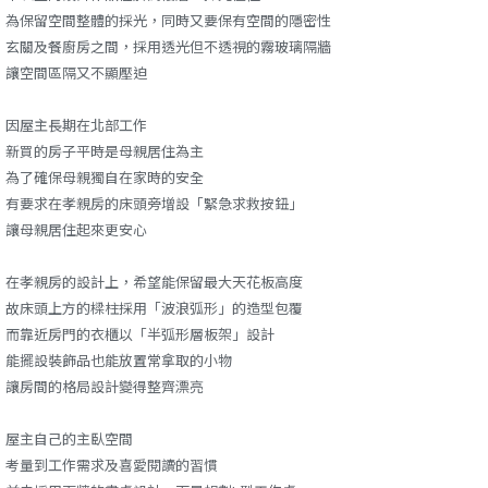
為保留空間整體的採光，同時又要保有空間的隱密性
玄關及餐廚房之間，採用透光但不透視的霧玻璃隔牆
讓空間區隔又不顯壓迫
因屋主長期在北部工作
新買的房子平時是母親居住為主
為了確保母親獨自在家時的安全
有要求在孝親房的床頭旁增設「緊急求救按鈕」
讓母親居住起來更安心
在孝親房的設計上，希望能保留最大天花板高度
故床頭上方的樑柱採用「波浪弧形」的造型包覆
而靠近房門的衣櫃以「半弧形層板架」設計
能擺設裝飾品也能放置常拿取的小物
讓房間的格局設計變得整齊漂亮
屋主自己的主臥空間
考量到工作需求及喜愛閱讀的習慣