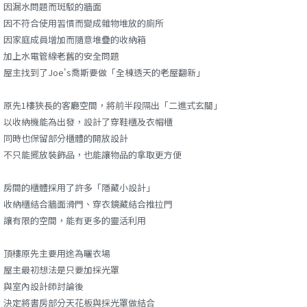
因漏水問題而斑駁的牆面
因不符合使用習慣而變成雜物堆放的廁所
因家庭成員增加而隨意堆疊的收納箱
加上水電管線老舊的安全問題
屋主找到了Joe's喬斯要做「全棟透天的老屋翻新」
原先1樓狹長的客廳空間，將前半段隔出「二進式玄關」
以收納機能為出發，設計了穿鞋櫃及衣帽櫃
同時也保留部分櫃體的開放設計
不只能擺放裝飾品，也能讓物品的拿取更方便
房間的櫃體採用了許多「隱藏小設計」
收納櫃結合牆面滑門、穿衣鏡藏結合推拉門
讓有限的空間，能有更多的靈活利用
頂樓原先主要用途為曬衣場
屋主最初想法是只要加採光罩
與室內設計師討論後
決定將書房部分天花板與採光罩做結合