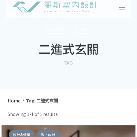
Skip
to
content
設計&分享
談・設計
二進式玄關
TAG
Home
/
Tag: 二進式玄關
Showing 1-1 of 1 results
設計&分享
談・設計