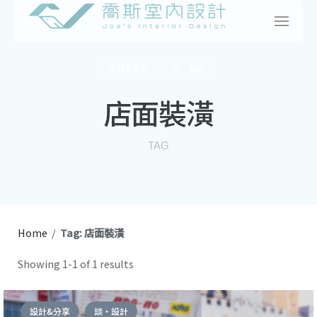
Skip
to
content
設計&分享
談・設計
店面裝潢
TAG
Home
/
Tag: 店面裝潢
Showing 1-1 of 1 results
設計&分享
談・設計