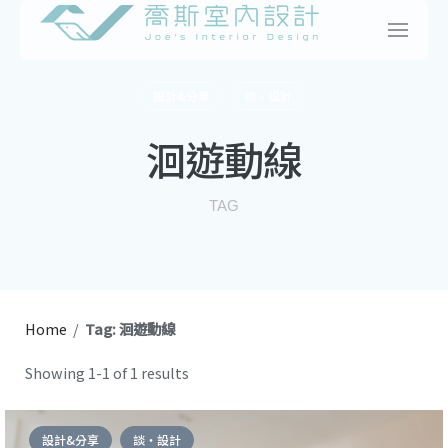
Skip
to
content
設計&分享
談・設計
洄遊動線
TAG
Home
/
Tag: 洄遊動線
Showing 1-1 of 1 results
設計&分享
談・設計