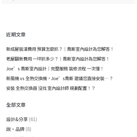
近期文章
新成屋裝潢費用 預算怎麼抓？｜喬斯室內設計為您解答！
老屋翻新費用 一坪抓多少？｜喬斯室內設計為您解答！
Joe’s 喬斯室內設計｜完整服務 裝修流程 一次懂！
新風機 vs 全熱交換機，Joe’s喬斯 建議您直接安裝…？
安裝 全熱交換器 沒找 室內設計師 規劃配置！？
全部文章
設計&分享
(61)
說・品牌
(8)