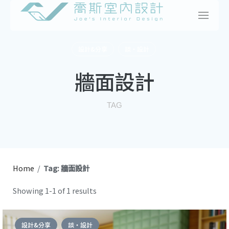
Skip
to
content
設計&分享
談・設計
牆面設計
TAG
Home
/
Tag: 牆面設計
Showing 1-1 of 1 results
設計&分享
談・設計