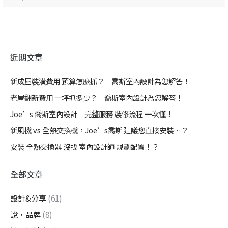
近期文章
新成屋裝潢費用 預算怎麼抓？｜喬斯室內設計為您解答！
老屋翻新費用 一坪抓多少？｜喬斯室內設計為您解答！
Joe’s 喬斯室內設計｜完整服務 裝修流程 一次懂！
新風機 vs 全熱交換機，Joe’s喬斯 建議您直接安裝…？
安裝 全熱交換器 沒找 室內設計師 規劃配置！？
全部文章
設計&分享
(61)
說・品牌
(8)