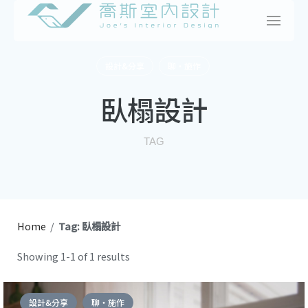
Skip
to
content
設計&分享
聊・施作
臥榻設計
TAG
Home
/
Tag: 臥榻設計
Showing 1-1 of 1 results
設計&分享
聊・施作