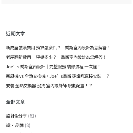
近期文章
新成屋裝潢費用 預算怎麼抓？｜喬斯室內設計為您解答！
老屋翻新費用 一坪抓多少？｜喬斯室內設計為您解答！
Joe’s 喬斯室內設計｜完整服務 裝修流程 一次懂！
新風機 vs 全熱交換機，Joe’s喬斯 建議您直接安裝…？
安裝 全熱交換器 沒找 室內設計師 規劃配置！？
全部文章
設計&分享
(61)
說・品牌
(8)