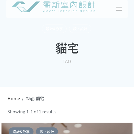
Skip
to
content
設計&分享
談・設計
貓宅
TAG
Home
/
Tag: 貓宅
Showing 1-1 of 1 results
設計&分享
談・設計