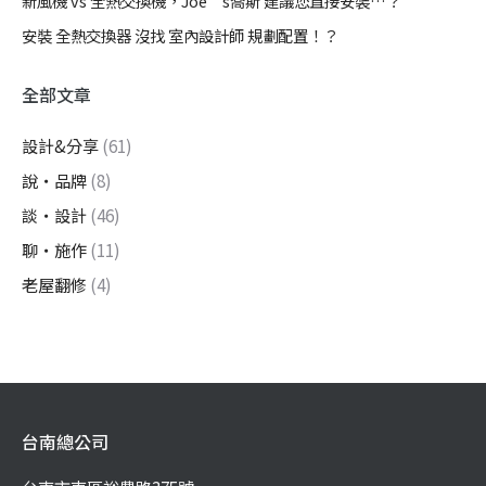
新風機 vs 全熱交換機，Joe’s喬斯 建議您直接安裝…？
安裝 全熱交換器 沒找 室內設計師 規劃配置！？
全部文章
設計&分享
(61)
說・品牌
(8)
談・設計
(46)
聊・施作
(11)
老屋翻修
(4)
台南總公司