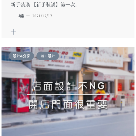
新手裝潢 【新手裝潢】第一次...
J編
—
2021/12/17
設計&分享
談・設計