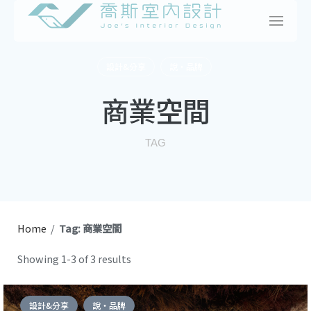
Skip
to
content
設計&分享
說・品牌
商業空間
TAG
Home
/
Tag: 商業空間
Showing 1-3 of 3 results
設計&分享
說・品牌