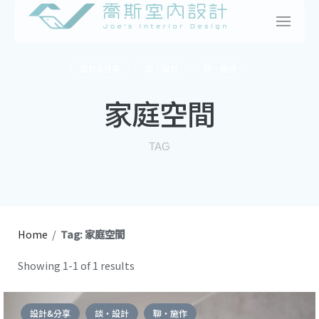
Skip
to
content
設計&分享
談・設計
聊・施作
家庭空間
TAG
Home
/
Tag: 家庭空間
Showing 1-1 of 1 results
設計&分享
談・設計
聊・施作