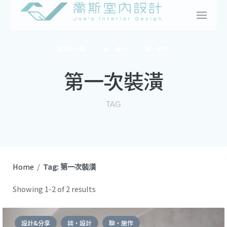
Skip
to
content
設計&分享
談・設計
聊・施作
第一次裝潢
TAG
Home
/
Tag: 第一次裝潢
Showing 1-2 of 2 results
設計&分享
談・設計
聊・施作