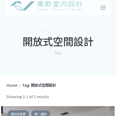
Skip
to
content
設計&分享
談・設計
開放式空間設計
TAG
Home
/
Tag: 開放式空間設計
Showing 1-1 of 1 results
設計&分享
談・設計