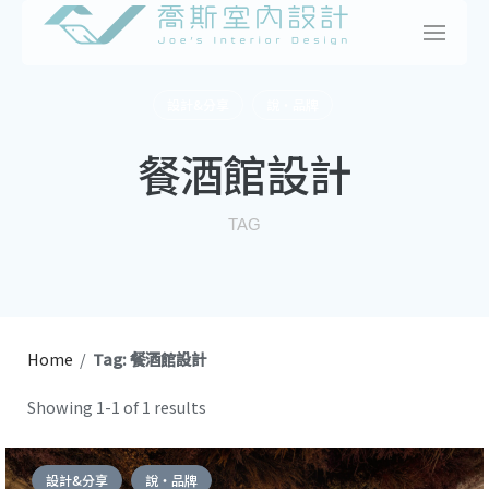
Skip
to
content
設計&分享
說・品牌
餐酒館設計
TAG
Home
/
Tag: 餐酒館設計
Showing 1-1 of 1 results
設計&分享
說・品牌