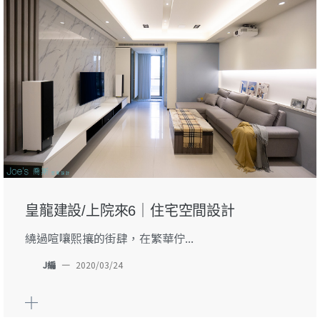
皇龍建設/上院來6｜住宅空間設計
繞過喧嚷熙攘的街肆，在繁華佇...
J編
—
2020/03/24