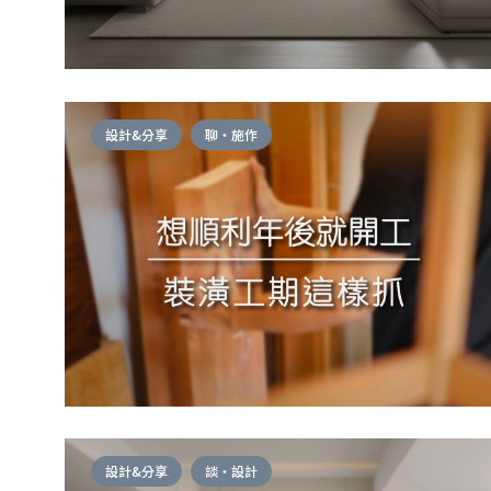
設計&分享
聊・施作
設計&分享
談・設計