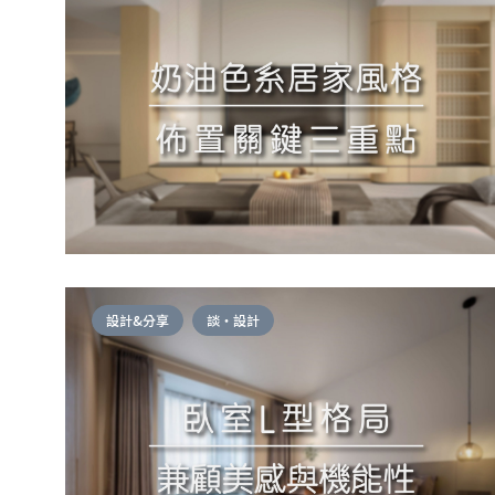
設計&分享
談・設計