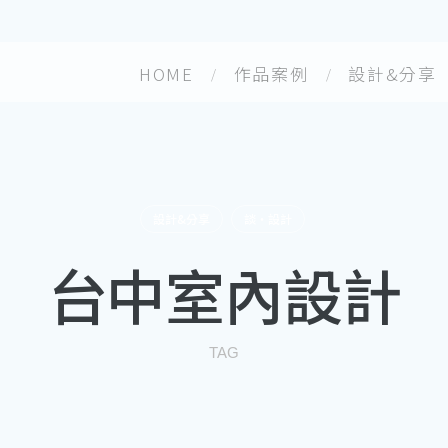
HOME
作品案例
設計&分享
設計&分享
談・設計
台中室內設計
TAG