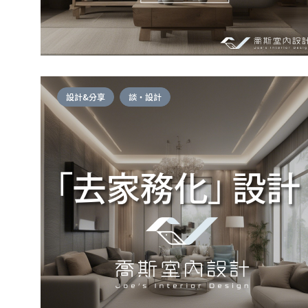
設計&分享
談・設計