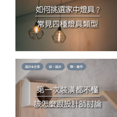
設計&分享
談・設計
聊・施作