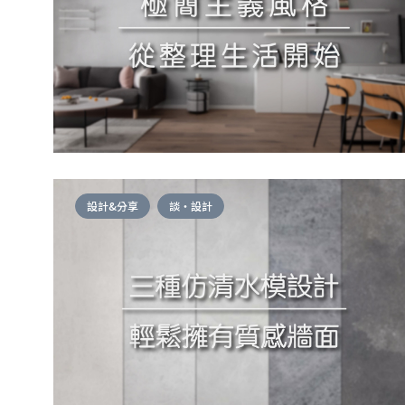
設計&分享
談・設計