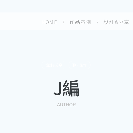
HOME
作品案例
設計&分享
設計&分享
聊・施作
J編
AUTHOR