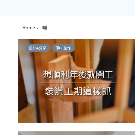
Home
/
J編
設計&分享
聊・施作